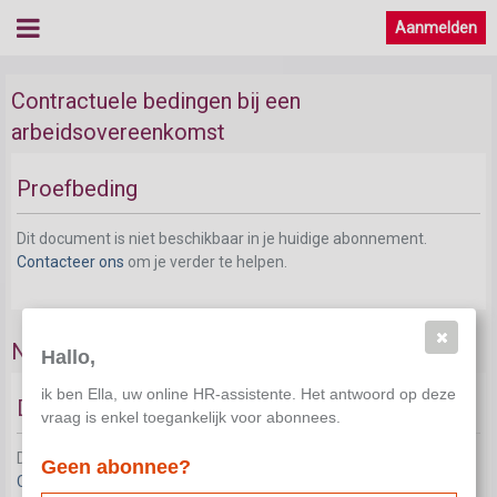
Aanmelden
Contractuele bedingen bij een
arbeidsovereenkomst
Proefbeding
Dit document is niet beschikbaar in je huidige abonnement.
Contacteer ons
om je verder te helpen.
Niet-concurrentiebeding bij aanwerving
Hallo,
ik ben Ella, uw online HR-assistente. Het antwoord op deze
Definitie
vraag is enkel toegankelijk voor abonnees.
Dit document is niet beschikbaar in je huidige abonnement.
Geen abonnee?
Contacteer ons
om je verder te helpen.