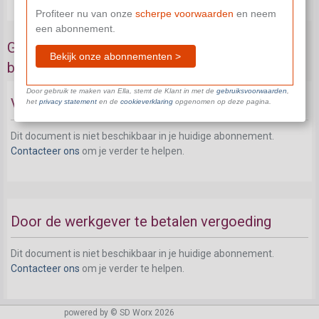
Profiteer nu van onze
scherpe voorwaarden
en neem
een abonnement.
Gewoon niet-concurrentiebeding (arbeiders en
Bekijk onze abonnementen >
bedienden)
Door gebruik te maken van Ella, stemt de Klant in met de
gebruiksvoorwaarden
,
Vormvereisten van het niet-concurrentiebeding
het
privacy statement
en de
cookieverklaring
opgenomen op deze pagina.
Dit document is niet beschikbaar in je huidige abonnement.
Contacteer ons
om je verder te helpen.
Door de werkgever te betalen vergoeding
Dit document is niet beschikbaar in je huidige abonnement.
Contacteer ons
om je verder te helpen.
powered by © SD Worx 2026