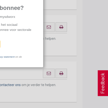
abonnee?
p mysdworx
 het sociaal
bonnee voor sectorale
ontacteer ons
om je verder te helpen.
acy statement
en de
Feedback
ontacteer ons
om je verder te helpen.