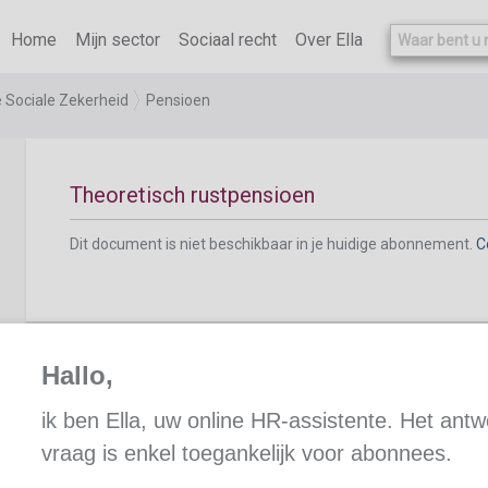
Home
Mijn sector
Sociaal recht
Over Ella
Echtgeno(o)t(e) overleden vóór de ingangsdatu
e Sociale Zekerheid
Pensioen
Theoretisch rustpensioen
Dit document is niet beschikbaar in je huidige abonnement.
C
Hallo,
De loopbaan
ik ben Ella, uw online HR-assistente. Het ant
vraag is enkel toegankelijk voor abonnees.
Dit document is niet beschikbaar in je huidige abonnement.
C