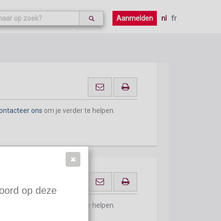
Aanmelden
nl
fr
m van het rustpensioen
ontacteer ons
om je verder te helpen.
woord op deze
ontacteer ons
om je verder te helpen.