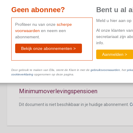
Geen abonnee?
Bent u al 
Meld u hier aan o
Profiteer nu van onze
scherpe
Al onze klanten van
voorwaarden
en neem een
Beperking van het overlevingspensioen
secretariaat zijn a
abonnement.
info.
Dit document is niet beschikbaar in je huidige abonnement.
C
Bekijk onze abonnementen >
Aanmelden >
Door gebruik te maken van Ella, stemt de Klant in met de
gebruiksvoorwaarden
, het
priv
cookieverklaring
opgenomen op deze pagina.
Minimumoverlevingspensioen
Dit document is niet beschikbaar in je huidige abonnement.
C