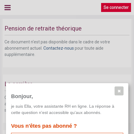
Conjoint décédé avant la date de l'octroi de la
Se connecter
pension de retraite
Pension de retraite théorique
Ce document n'est pas disponible dans le cadre de votre
abonnement actuel.
Contactez-nous
pour toute aide
supplémentaire.
La carrière
Bonjour,
Ce document n'est pas disponible dans le cadre de votre
abonnement actuel.
Contactez-nous
pour toute aide
je suis Ella, votre assistante RH en ligne. La réponse à
supplémentaire.
cette question n'est accessible qu'aux abonnés.
Vous n'êtes pas abonné ?