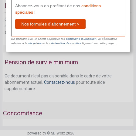
Le plafonnement de la pension de survie
Abonnez-vous en profitant de nos
conditions
spéciales
!
Ce document n'est pas disponible dans le cadre de votre
Nos formules d'abonnement >
abonnement actuel.
Contactez-nous
pour toute aide
supplémentaire.
En utilisant Ella, le Client approuve les
conditions d’utilisation
, la déclaration
relative à la
vie privée
et la
déclaration de cookies
figurant sur cette page.
Pension de survie minimum
Ce document n'est pas disponible dans le cadre de votre
abonnement actuel.
Contactez-nous
pour toute aide
supplémentaire.
Concomitance
Concomitance avec une pension de retraite
powered by © SD Worx 2026