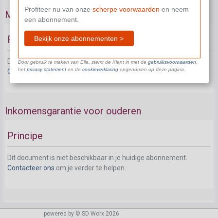
Profiteer nu van onze
scherpe voorwaarden
en neem
Minimumpensioen
een abonnement.
Principe van het minimumpensioen
Bekijk onze abonnementen >
Dit document is niet beschikbaar in je huidige abonnement.
Door gebruik te maken van Ella, stemt de Klant in met de
gebruiksvoorwaarden
,
het
privacy statement
en de
cookieverklaring
opgenomen op deze pagina.
Contacteer ons
om je verder te helpen.
Inkomensgarantie voor ouderen
Principe
Dit document is niet beschikbaar in je huidige abonnement.
Contacteer ons
om je verder te helpen.
Wie?
powered by © SD Worx 2026