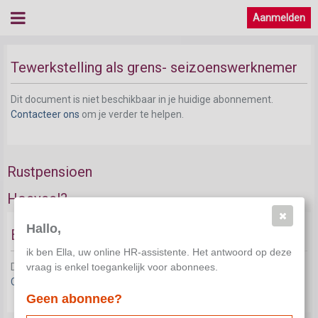
Aanmelden
Tewerkstelling in het buitenland
Tewerkstelling als grens- seizoenswerknemer
Dit document is niet beschikbaar in je huidige abonnement.
Contacteer ons
om je verder te helpen.
Rustpensioen
Hoeveel?
Hallo,
Berekening rustpensioen
ik ben Ella, uw online HR-assistente. Het antwoord op deze
vraag is enkel toegankelijk voor abonnees.
Dit document is niet beschikbaar in je huidige abonnement.
Contacteer ons
om je verder te helpen.
Geen abonnee?