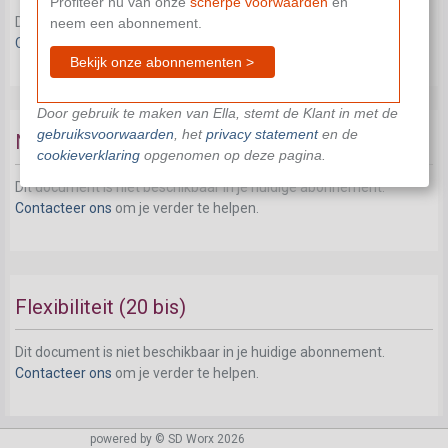
Profiteer nu van onze
scherpe voorwaarden
en
Dit document is niet beschikbaar in je huidige abonnement.
neem een abonnement.
Contacteer ons
om je verder te helpen.
Bekijk onze abonnementen >
Door gebruik te maken van Ella, stemt de Klant in met de
gebruiksvoorwaarden
, het
privacy statement
en de
Nieuwe arbeidsregelingen
cookieverklaring
opgenomen op deze pagina.
Dit document is niet beschikbaar in je huidige abonnement.
Contacteer ons
om je verder te helpen.
Flexibiliteit (20 bis)
Dit document is niet beschikbaar in je huidige abonnement.
Contacteer ons
om je verder te helpen.
powered by © SD Worx 2026