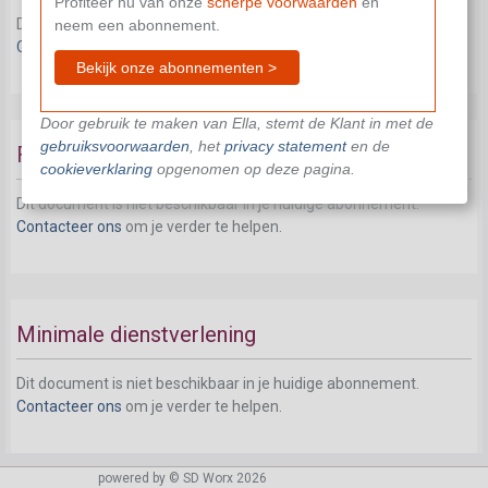
Profiteer nu van onze
scherpe voorwaarden
en
Dit document is niet beschikbaar in je huidige abonnement.
neem een abonnement.
Contacteer ons
om je verder te helpen.
Bekijk onze abonnementen >
Door gebruik te maken van Ella, stemt de Klant in met de
gebruiksvoorwaarden
, het
privacy statement
en de
Flexibiliteit (20 bis)
cookieverklaring
opgenomen op deze pagina.
Dit document is niet beschikbaar in je huidige abonnement.
Contacteer ons
om je verder te helpen.
Minimale dienstverlening
Dit document is niet beschikbaar in je huidige abonnement.
Contacteer ons
om je verder te helpen.
powered by © SD Worx 2026