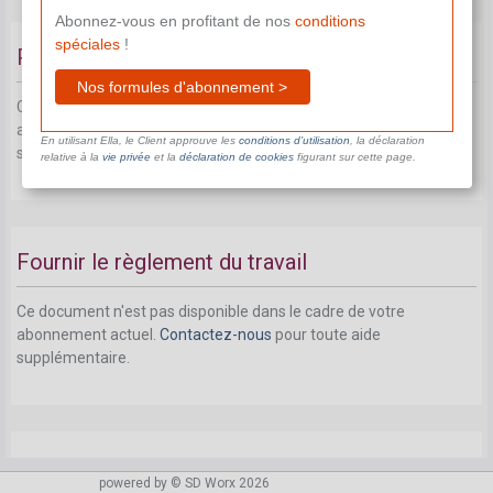
Abonnez-vous en profitant de nos
conditions
spéciales
!
Protection contre le licenciement
Nos formules d'abonnement >
Ce document n'est pas disponible dans le cadre de votre
abonnement actuel.
Contactez-nous
pour toute aide
En utilisant Ella, le Client approuve les
conditions d’utilisation
, la déclaration
supplémentaire.
relative à la
vie privée
et la
déclaration de cookies
figurant sur cette page.
Fournir le règlement du travail
Ce document n'est pas disponible dans le cadre de votre
abonnement actuel.
Contactez-nous
pour toute aide
supplémentaire.
Inscription au registre général du personnel
powered by © SD Worx 2026