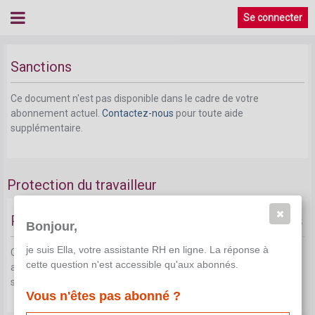
Se connecter
Sanctions
Ce document n'est pas disponible dans le cadre de votre
abonnement actuel.
Contactez-nous
pour toute aide
supplémentaire.
Protection du travailleur
Protection contre les traitements défavorables
Bonjour,
je suis Ella, votre assistante RH en ligne. La réponse à
Ce document n'est pas disponible dans le cadre de votre
cette question n'est accessible qu'aux abonnés.
abonnement actuel.
Contactez-nous
pour toute aide
supplémentaire.
Vous n'êtes pas abonné ?