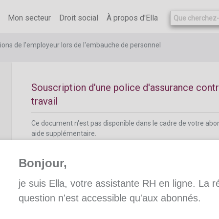
Ce document n'est pas disponible dans le cadre de votre ab
aide supplémentaire.
Mon secteur
Droit social
À propos d'Ella
tions de l'employeur lors de l'embauche de personnel
Souscription d'une police d'assurance contr
travail
Ce document n'est pas disponible dans le cadre de votre ab
aide supplémentaire.
Bonjour,
je suis Ella, votre assistante RH en ligne. La 
question n'est accessible qu'aux abonnés.
Souscription d'une police d'assurance cont