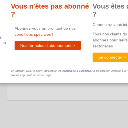
professionnelles
Vous n'êtes pas abonné
Vous êtes 
?
?
Ce document n'est pas disponible dans le cadre de votre ab
aide supplémentaire.
Connectez-vous ici
Abonnez-vous en profitant de nos
Tous nos clients du 
conditions spéciales
!
s
abonnés pour leurs
s en
Nos formules d'abonnement >
sectorielles
Se connecter >
Examen médical
En utilisant Ella, le Client approuve les
conditions d’utilisation
, la déclaration relative à la
Ce document n'est pas disponible dans le cadre de votre ab
cookies
figurant sur cette page.
aide supplémentaire.