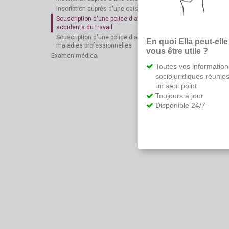
Inscription auprès d'une caisse de vacances
Souscription d'une police d'assurance contre les
accidents du travail
Souscription d'une police d'assurance contre les
En quoi Ella peut-elle
maladies professionnelles
vous être utile ?
Examen médical
Toutes vos information
sociojuridiques réunie
un seul point
Toujours à jour
Disponible 24/7