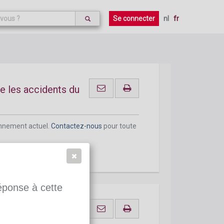
onnement actuel.
Contactez-nous
pour toute
Se connecter
nl
fr
e les accidents du
onnement actuel.
Contactez-nous
pour toute
réponse à cette
re les maladies