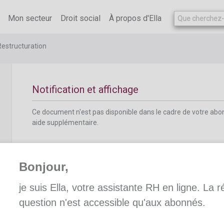
Mon secteur
Droit social
À propos d'Ella
Phase 2: Notification de l'intention du licenciem
Restructuration
Notification et affichage
Ce document n'est pas disponible dans le cadre de votre ab
aide supplémentaire.
Bonjour,
Délai d'attente et de contestation
je suis Ella, votre assistante RH en ligne. La 
question n'est accessible qu'aux abonnés.
Délai d'attente