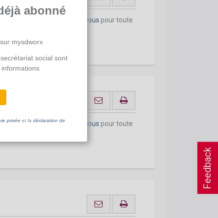
déjà abonné
onnement actuel.
Contactez-nous
pour toute
 sur mysdworx
secrétariat social sont
 informations
vie privée
et la
déclaration de
onnement actuel.
Contactez-nous
pour toute
Feedback