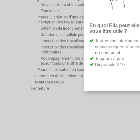
Délai d'attente et de contestation
Plan social
Phase 3: création d'une cellule pour l'emploi et
inscription des travailleurs
En quoi Ella peut-elle
Définition de licenciement collectif
vous être utile ?
Création de la cellule pour l'emploi
Toutes vos information
Inscription des travailleurs communs
sociojuridiques réunie
Inscription des travailleurs temporaires et
un seul point
intérimaires
Toujours à jour
Accompagnement lors de la recherche d'un emploi
et au moins une offre de reclassement professionnel
Disponible 24/7
Phase 4: exécution du licenciement collectif
Indemnités de licenciement collectif
Avantages ONSS
Fermeture