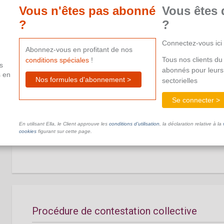
Vous n'êtes pas abonné
Vous êtes 
Ce document n'est pas disponible dans le cadre de votre ab
?
?
aide supplémentaire.
Connectez-vous ici
Abonnez-vous en profitant de nos
Tous nos clients du 
conditions spéciales
!
s
abonnés pour leurs
s en
Nos formules d'abonnement >
sectorielles
Se connecter >
Délai de contestation
En utilisant Ella, le Client approuve les
conditions d’utilisation
, la déclaration relative à la
Ce document n'est pas disponible dans le cadre de votre ab
cookies
figurant sur cette page.
aide supplémentaire.
Procédure de contestation collective