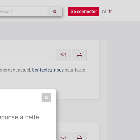
Se connecter
nl
fr
ent
onnement actuel.
Contactez-nous
pour toute
réponse à cette