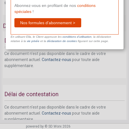
supplémentaire.
Abonnez-vous en profitant de nos
conditions
spéciales
!
Nos formules d'abonnement >
Délai d'attente et de contestation
En utilisant Ella, le Client approuve les
conditions d’utilisation
, la déclaration
Délai d'attente
relative à la
vie privée
et la
déclaration de cookies
figurant sur cette page.
Ce document n'est pas disponible dans le cadre de votre
abonnement actuel.
Contactez-nous
pour toute aide
supplémentaire.
Délai de contestation
Ce document n'est pas disponible dans le cadre de votre
abonnement actuel.
Contactez-nous
pour toute aide
supplémentaire.
powered by © SD Worx 2026