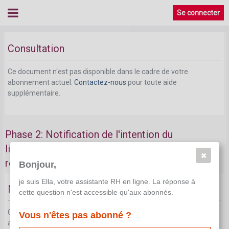
Se connecter
Consultation
Ce document n'est pas disponible dans le cadre de votre
abonnement actuel.
Contactez-nous
pour toute aide
supplémentaire.
Phase 2: Notification de l'intention du
licenciement collectif et négociation du plan de
restructuration et de la CCT prépension
Bonjour,
je suis Ella, votre assistante RH en ligne. La réponse à
Notification et affichage
cette question n'est accessible qu'aux abonnés.
Ce document n'est pas disponible dans le cadre de votre
Vous n'êtes pas abonné ?
abonnement actuel.
Contactez-nous
pour toute aide