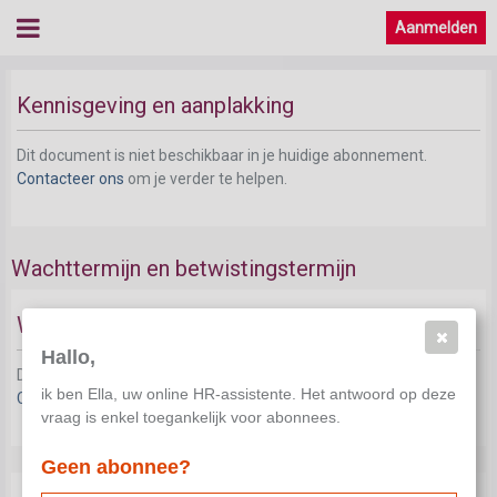
Fase 2: kennisgeving van het voornemen tot
Aanmelden
collectief ontslag
Kennisgeving en aanplakking
Dit document is niet beschikbaar in je huidige abonnement.
Contacteer ons
om je verder te helpen.
Wachttermijn en betwistingstermijn
Wachttermijn
Hallo,
Dit document is niet beschikbaar in je huidige abonnement.
ik ben Ella, uw online HR-assistente. Het antwoord op deze
Contacteer ons
om je verder te helpen.
vraag is enkel toegankelijk voor abonnees.
Geen abonnee?