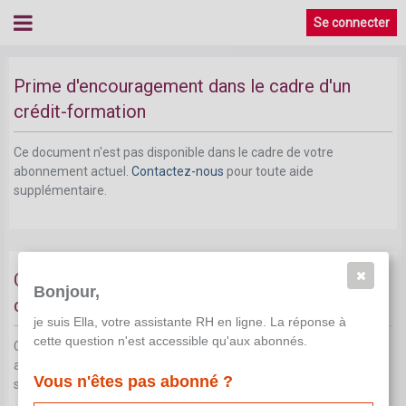
Se connecter
Prime d'encouragement dans le cadre d'un
crédit-formation
Ce document n'est pas disponible dans le cadre de votre
abonnement actuel.
Contactez-nous
pour toute aide
supplémentaire.
Comment demander une prime
Bonjour,
d'encouragement?
je suis Ella, votre assistante RH en ligne. La réponse à
cette question n'est accessible qu'aux abonnés.
Ce document n'est pas disponible dans le cadre de votre
abonnement actuel.
Contactez-nous
pour toute aide
Vous n'êtes pas abonné ?
supplémentaire.