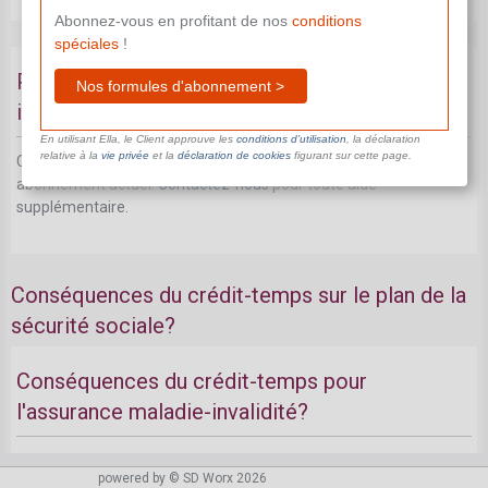
Abonnez-vous en profitant de nos
conditions
spéciales
!
Perte du droit aux primes d'encouragement et
Nos formules d'abonnement >
interdicition de cumul
En utilisant Ella, le Client approuve les
conditions d’utilisation
, la déclaration
relative à la
vie privée
et la
déclaration de cookies
figurant sur cette page.
Ce document n'est pas disponible dans le cadre de votre
abonnement actuel.
Contactez-nous
pour toute aide
supplémentaire.
Conséquences du crédit-temps sur le plan de la
sécurité sociale?
Conséquences du crédit-temps pour
l'assurance maladie-invalidité?
Ce document n'est pas disponible dans le cadre de votre
powered by © SD Worx 2026
abonnement actuel.
Contactez-nous
pour toute aide