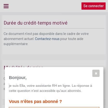
Se connecter
Le droit à un crédit-temps motivé
Durée du crédit-temps motivé
Ce document n'est pas disponible dans le cadre de votre
abonnement actuel.
Contactez-nous
pour toute aide
supplémentaire.
Modalités de prise
Bonjour,
Ce document n'est pas disponible dans le cadre de votre
abonnement actuel.
Contactez-nous
pour toute aide
je suis Ella, votre assistante RH en ligne. La réponse à
supplémentaire.
cette question n'est accessible qu'aux abonnés.
Vous n'êtes pas abonné ?