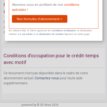
Conditions d'ancienneté pour le crédit-temps
Abonnez-vous en profitant de nos
conditions
spéciales
!
avec motif
Nos formules d'abonnement >
Ce document n'est pas disponible dans le cadre de votre
abonnement actuel.
Contactez-nous
pour toute aide
En utilisant Ella, le Client approuve les
conditions d’utilisation
, la déclaration
supplémentaire.
relative à la
vie privée
et la
déclaration de cookies
figurant sur cette page.
Conditions d'occupation pour le crédit-temps
avec motif
Ce document n'est pas disponible dans le cadre de votre
abonnement actuel.
Contactez-nous
pour toute aide
supplémentaire.
powered by © SD Worx 2026
Schéma récapitulatif