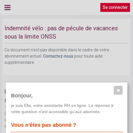
Se connecter
Indemnité vélo : pas de pécule de vacances
sous la limite ONSS
Ce document n'est pas disponible dans le cadre de votre
abonnement actuel.
Contactez-nous
pour toute aide
supplémentaire.
Chèques-repas : pas de pécule de vacances
Bonjour,
sans ONSS
je suis Ella, votre assistante RH en ligne. La réponse à
cette question n'est accessible qu'aux abonnés.
Ce document n'est pas disponible dans le cadre de votre
abonnement actuel.
Contactez-nous
pour toute aide
Vous n'êtes pas abonné ?
supplémentaire.