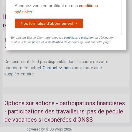
Abonnez-vous en profitant de nos
conditions
spéciales
!
Il reste toutefois un litige au sujet de la
Nos formules d'abonnement >
rémunération suivante
En utilisant Ella, le Client approuve les
conditions d’utilisation
, la déclaration
Il reste toutefois un litige au sujet de la
relative à la
vie privée
et la
déclaration de cookies
figurant sur cette page.
rémunération suivante
Ce document n'est pas disponible dans le cadre de votre
abonnement actuel.
Contactez-nous
pour toute aide
supplémentaire.
Options sur actions - participations financières
- participations des travailleurs: pas de pécule
de vacances si exonérées d'ONSS
powered by © SD Worx 2026