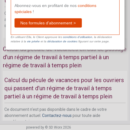
temps plein
Abonnez-vous en profitant de nos
conditions
spéciales
!
Ce document n'est pas disponible dans le cadre de votre
abonnement actuel.
Contactez-nous
pour toute aide
Nos formules d'abonnement >
supplémentaire.
En utilisant Ella, le Client approuve les
conditions d’utilisation
, la déclaration
relative à la
vie privée
et la
déclaration de cookies
figurant sur cette page.
Calcul du pécule de vacances en cas de passage
d'un régime de travail à temps partiel à un
régime de travail à temps plein
Calcul du pécule de vacances pour les ouvriers
qui passent d'un régime de travail à temps
partiel à un régime de travail à temps plein
Ce document n'est pas disponible dans le cadre de votre
abonnement actuel.
Contactez-nous
pour toute aide
supplémentaire.
powered by © SD Worx 2026