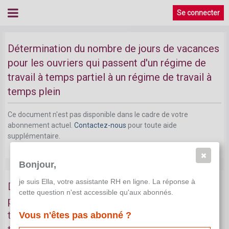
Se connecter
Détermination du nombre de jours de vacances
pour les ouvriers qui passent d'un régime de
travail à temps partiel à un régime de travail à
temps plein
Ce document n'est pas disponible dans le cadre de votre
abonnement actuel.
Contactez-nous
pour toute aide
supplémentaire.
Bonjour,
je suis Ella, votre assistante RH en ligne. La réponse à
Détermination du nombre de jours de vacances
cette question n'est accessible qu'aux abonnés.
pour les employés qui passent d'un régime de
travail à temps partiel à un régime de travail à
Vous n'êtes pas abonné ?