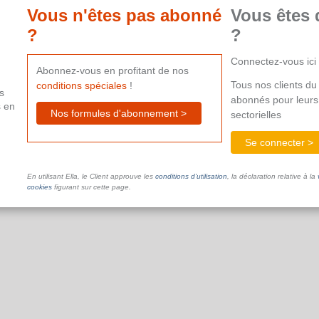
aide supplémentaire.
Vous n'êtes pas abonné
Vous êtes 
?
?
Connectez-vous ici
Abonnez-vous en profitant de nos
Tous nos clients du 
conditions spéciales
!
s
abonnés pour leurs
s en
Nos formules d'abonnement >
sectorielles
Se connecter >
En utilisant Ella, le Client approuve les
conditions d’utilisation
, la déclaration relative à la
cookies
figurant sur cette page.