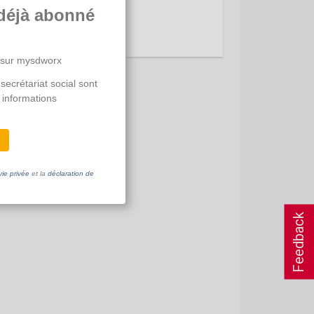
déjà abonné
 sur mysdworx
secrétariat social sont
 informations
vie privée
et la
déclaration de
Feedback