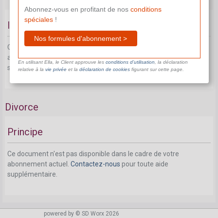
Abonnez-vous en profitant de nos
conditions
spéciales
!
Isolé
Nos formules d'abonnement >
Ce document n'est pas disponible dans le cadre de votre
abonnement actuel.
Contactez-nous
pour toute aide
En utilisant Ella, le Client approuve les
conditions d’utilisation
, la déclaration
supplémentaire.
relative à la
vie privée
et la
déclaration de cookies
figurant sur cette page.
Divorce
Principe
Ce document n'est pas disponible dans le cadre de votre
abonnement actuel.
Contactez-nous
pour toute aide
supplémentaire.
Occupation à l'étranger
powered by © SD Worx 2026