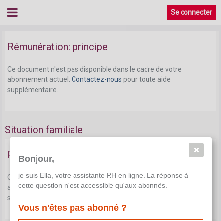
Se connecter
Rémunération
Rémunération: principe
Ce document n'est pas disponible dans le cadre de votre
abonnement actuel.
Contactez-nous
pour toute aide
supplémentaire.
Situation familiale
Pension de ménage
Bonjour,
je suis Ella, votre assistante RH en ligne. La réponse à
Ce document n'est pas disponible dans le cadre de votre
cette question n'est accessible qu'aux abonnés.
abonnement actuel.
Contactez-nous
pour toute aide
supplémentaire.
Vous n'êtes pas abonné ?