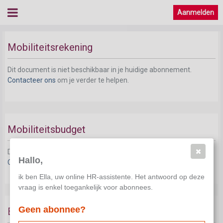
Aanmelden
Beheer mobiliteitsbudget
Mobiliteitsrekening
Dit document is niet beschikbaar in je huidige abonnement.
Contacteer ons
om je verder te helpen.
Mobiliteitsbudget
Dit document is niet beschikbaar in je huidige abonnement.
Hallo,
Contacteer ons
om je verder te helpen.
ik ben Ella, uw online HR-assistente. Het antwoord op deze
vraag is enkel toegankelijk voor abonnees.
Geen abonnee?
Bewaring van gegevens