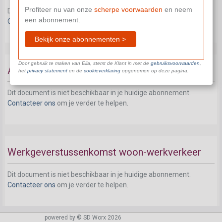
Profiteer nu van onze
scherpe voorwaarden
en neem
Dit document is niet beschikbaar in je huidige abonnement.
een abonnement.
Contacteer ons
om je verder te helpen.
Bekijk onze abonnementen >
Door gebruik te maken van Ella, stemt de Klant in met de
gebruiksvoorwaarden
,
Arbeidsrechtelijk statuut
het
privacy statement
en de
cookieverklaring
opgenomen op deze pagina.
Dit document is niet beschikbaar in je huidige abonnement.
Contacteer ons
om je verder te helpen.
Werkgeverstussenkomst woon-werkverkeer
Dit document is niet beschikbaar in je huidige abonnement.
Contacteer ons
om je verder te helpen.
powered by © SD Worx 2026