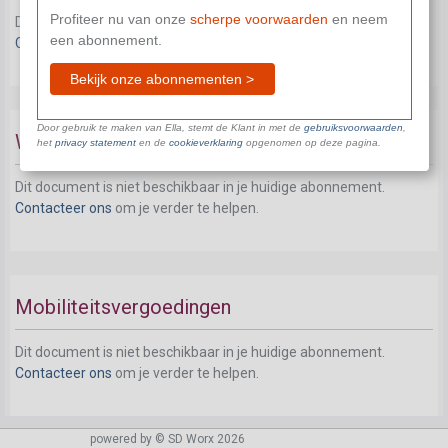
Profiteer nu van onze
scherpe voorwaarden
en neem
Dit document is niet beschikbaar in je huidige abonnement.
een abonnement.
Contacteer ons
om je verder te helpen.
Bekijk onze abonnementen >
Door gebruik te maken van Ella, stemt de Klant in met de
gebruiksvoorwaarden
,
Wandelvergoeding
het
privacy statement
en de
cookieverklaring
opgenomen op deze pagina.
Dit document is niet beschikbaar in je huidige abonnement.
Contacteer ons
om je verder te helpen.
Mobiliteitsvergoedingen
Dit document is niet beschikbaar in je huidige abonnement.
Contacteer ons
om je verder te helpen.
powered by © SD Worx 2026