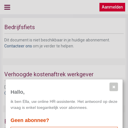
Aanmelden
Bedrijfsfiets
Dit document is niet beschikbaar in je huidige abonnement.
Contacteer ons
om je verder te helpen.
Verhoogde kostenaftrek werkgever
Dit document is niet beschikbaar in je huidige abonnement.
Hallo,
Contacteer ons
om je verder te helpen.
ik ben Ella, uw online HR-assistente. Het antwoord op deze
vraag is enkel toegankelijk voor abonnees.
Geen abonnee?
Bedrijfsmotorfiets