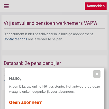
Aanmelden
Vrij aanvullend pensioen werknemers VAPW
Dit document is niet beschikbaar in je huidige abonnement.
Contacteer ons
om je verder te helpen.
Databank 2e pensioenpijler
Dit document is niet beschikbaar in je huidige abonnement.
Hallo,
Contacteer ons
om je verder te helpen.
ik ben Ella, uw online HR-assistente. Het antwoord op deze
vraag is enkel toegankelijk voor abonnees.
Geen abonnee?