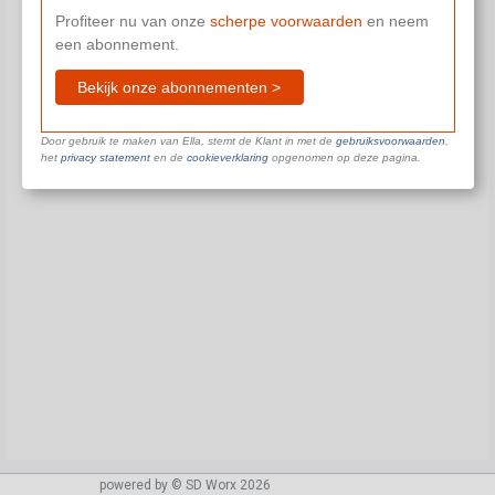
Profiteer nu van onze
scherpe voorwaarden
en neem
een abonnement.
Bekijk onze abonnementen >
Door gebruik te maken van Ella, stemt de Klant in met de
gebruiksvoorwaarden
,
het
privacy statement
en de
cookieverklaring
opgenomen op deze pagina.
powered by © SD Worx 2026