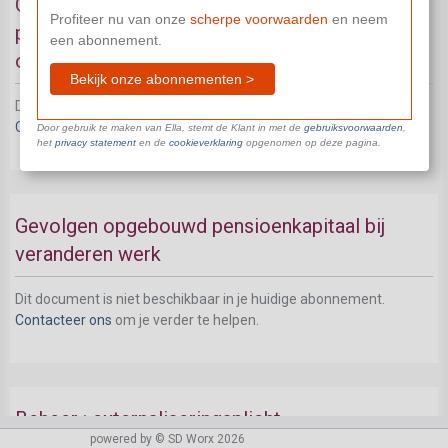
Gevolgen aanvullend pensioen bij wijziging
Profiteer nu van onze
scherpe voorwaarden
en neem
pensioeninstelling , paritair comité of bij
een abonnement.
overgang van onderneming
Bekijk onze abonnementen >
Dit document is niet beschikbaar in je huidige abonnement.
Contacteer ons
om je verder te helpen.
Door gebruik te maken van Ella, stemt de Klant in met de
gebruiksvoorwaarden
,
het
privacy statement
en de
cookieverklaring
opgenomen op deze pagina.
Gevolgen opgebouwd pensioenkapitaal bij
veranderen werk
Dit document is niet beschikbaar in je huidige abonnement.
Contacteer ons
om je verder te helpen.
Beheer : externaliseringsplicht
powered by © SD Worx 2026