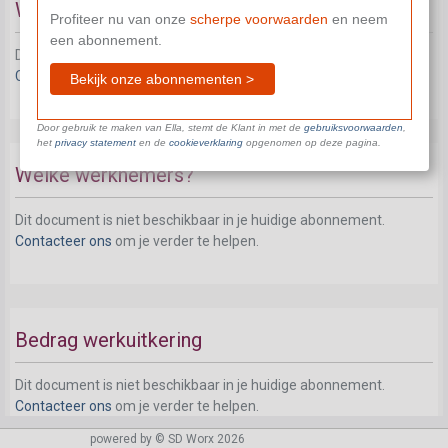
Welke werkgevers?
Profiteer nu van onze
scherpe voorwaarden
en neem
een abonnement.
Dit document is niet beschikbaar in je huidige abonnement.
Contacteer ons
om je verder te helpen.
Bekijk onze abonnementen >
Door gebruik te maken van Ella, stemt de Klant in met de
gebruiksvoorwaarden
,
het
privacy statement
en de
cookieverklaring
opgenomen op deze pagina.
Welke werknemers?
Dit document is niet beschikbaar in je huidige abonnement.
Contacteer ons
om je verder te helpen.
Bedrag werkuitkering
Dit document is niet beschikbaar in je huidige abonnement.
Contacteer ons
om je verder te helpen.
powered by © SD Worx 2026