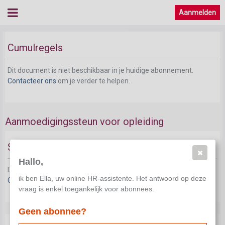
Aanmelden
Cumulregels
Dit document is niet beschikbaar in je huidige abonnement.
Contacteer ons
om je verder te helpen.
Aanmoedigingssteun voor opleiding
Situering
Hallo,
Dit document is niet beschikbaar in je huidige abonnement.
ik ben Ella, uw online HR-assistente. Het antwoord op deze
Contacteer ons
om je verder te helpen.
vraag is enkel toegankelijk voor abonnees.
Geen abonnee?