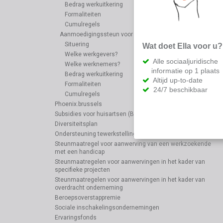
Bedrag werkuitkering
Formaliteiten
Cumulregels
Aanmoedigingssteun voor opleiding
Situering
Wat doet Ella voor u?
Welke werkgevers?
Alle sociaaljuridische
Welke werknemers?
informatie op 1 plaats
Bedrag werkuitkering
Altijd up-to-date
Formaliteiten
24/7 beschikbaar
Cumulregels
Phoenix.brussels
Subsidies voor huisartsen (Brussel)
Diversiteitsplan
Ondersteuning tewerkstelling mindervaliden
Steunmaatregel voor aanwerving van een werkzoekende
met een handicap
Steunmaatregelen voor aanwervingen in het kader van
specifieke projecten
Steunmaatregelen voor aanwervingen in het kader van
overdracht onderneming
Beroepsoverstappremie
Sociale inschakelingsondernemingen
Ervaringsfonds