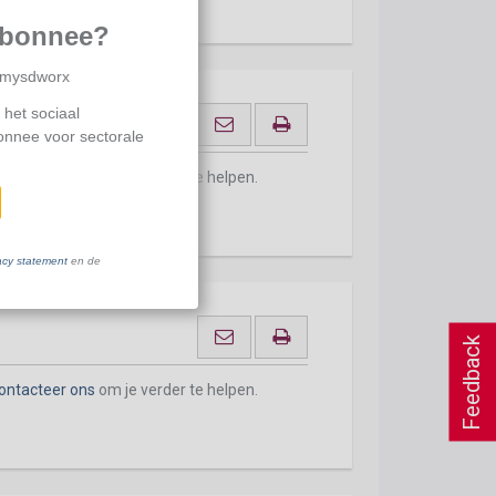
abonnee?
p mysdworx
 het sociaal
bonnee voor sectorale
ontacteer ons
om je verder te helpen.
acy statement
en de
Feedback
ontacteer ons
om je verder te helpen.