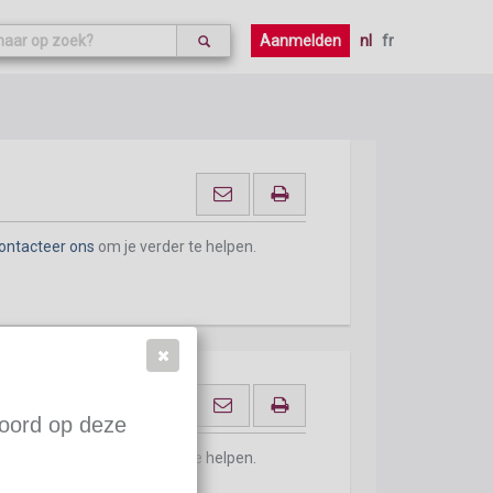
Aanmelden
nl
fr
ontacteer ons
om je verder te helpen.
woord op deze
ontacteer ons
om je verder te helpen.