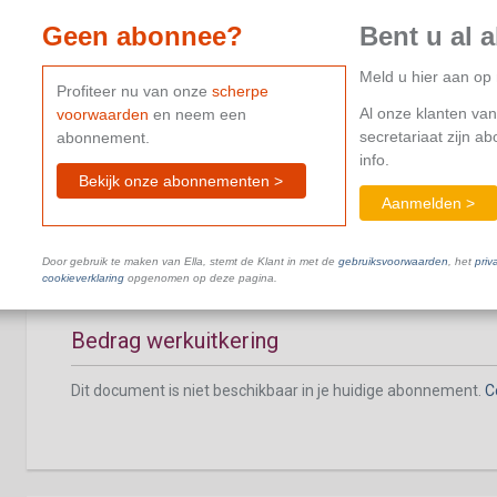
Geen abonnee?
Bent u al 
Meld u hier aan o
Profiteer nu van onze
scherpe
Al onze klanten van
voorwaarden
en neem een
Welke werknemers?
secretariaat zijn a
abonnement.
info.
Dit document is niet beschikbaar in je huidige abonnement.
C
Bekijk onze abonnementen >
Aanmelden >
Door gebruik te maken van Ella, stemt de Klant in met de
gebruiksvoorwaarden
, het
priv
cookieverklaring
opgenomen op deze pagina.
Bedrag werkuitkering
Dit document is niet beschikbaar in je huidige abonnement.
C