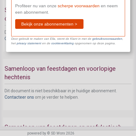
Profiteer nu van onze
scherpe voorwaarden
en neem
Samenloop van feestdagen en tijdelijke
een abonnement.
overmacht
Bekijk onze abonnementen >
Dit document is niet beschikbaar in je huidige abonnement.
Contacteer ons
om je verder te helpen.
Door gebruik te maken van Ella, stemt de Klant in met de
gebruiksvoorwaarden
,
het
privacy statement
en de
cookieverklaring
opgenomen op deze pagina.
Samenloop van feestdagen en voorlopige
hechtenis
Dit document is niet beschikbaar in je huidige abonnement.
Contacteer ons
om je verder te helpen.
Samenloop van feestdagen en profylactisch
powered by © SD Worx 2026
verlof