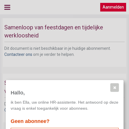
Aanmelden
Samenloop van feestdagen en tijdelijke
werkloosheid
Dit document is niet beschikbaar in je huidige abonnement.
Contacteer ons
om je verder te helpen.
Samenloop van feestdagen en legerdienst of
vervangende dienst
Hallo,
ik ben Ella, uw online HR-assistente. Het antwoord op deze
Dit document is niet beschikbaar in je huidige abonnement.
vraag is enkel toegankelijk voor abonnees.
Contacteer ons
om je verder te helpen.
Geen abonnee?