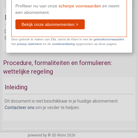
Profiteer nu van onze
scherpe voorwaarden
en neem
een abonnement.
Duur van de economische werkloosheid
Bekijk onze abonnementen >
Dit document is niet beschikbaar in je huidige abonnement.
Contacteer ons
om je verder te helpen.
Door gebruik te maken van Ella, stemt de Klant in met de
gebruiksvoorwaarden
,
het
privacy statement
en de
cookieverklaring
opgenomen op deze pagina.
Procedure, formaliteiten en formulieren:
wettelijke regeling
Inleiding
Dit document is niet beschikbaar in je huidige abonnement.
Contacteer ons
om je verder te helpen.
powered by © SD Worx 2026