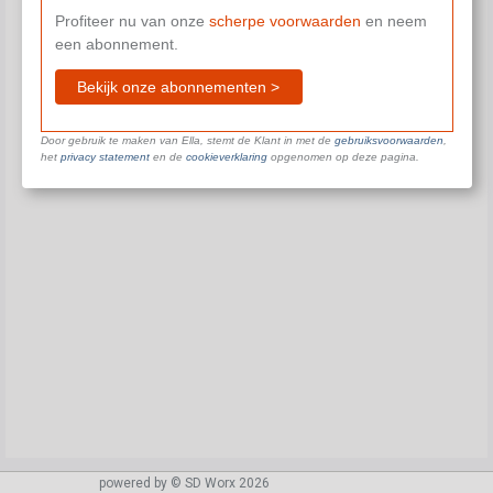
Profiteer nu van onze
scherpe voorwaarden
en neem
een abonnement.
Bekijk onze abonnementen >
Door gebruik te maken van Ella, stemt de Klant in met de
gebruiksvoorwaarden
,
het
privacy statement
en de
cookieverklaring
opgenomen op deze pagina.
powered by © SD Worx 2026