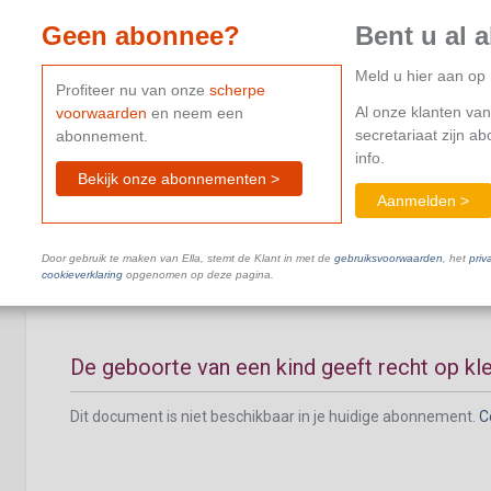
Geen abonnee?
Bent u al 
Meld u hier aan o
Profiteer nu van onze
scherpe
Al onze klanten van
voorwaarden
en neem een
Huwelijk van een familielid van de werknem
secretariaat zijn a
abonnement.
klein verlet
info.
Bekijk onze abonnementen >
Aanmelden >
Dit document is niet beschikbaar in je huidige abonnement.
C
Door gebruik te maken van Ella, stemt de Klant in met de
gebruiksvoorwaarden
, het
priv
cookieverklaring
opgenomen op deze pagina.
De geboorte van een kind geeft recht op kle
Dit document is niet beschikbaar in je huidige abonnement.
C