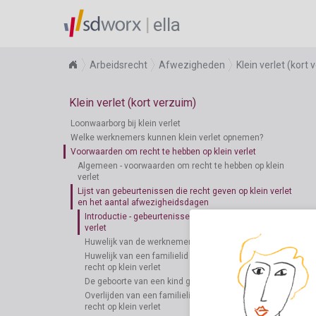
ella
Arbeidsrecht
Afwezigheden
Klein verlet (kort
Klein verlet (kort verzuim)
Loonwaarborg bij klein verlet
Welke werknemers kunnen klein verlet opnemen?
Voorwaarden om recht te hebben op klein verlet
Algemeen - voorwaarden om recht te hebben op klein
verlet
Lijst van gebeurtenissen die recht geven op klein verlet
en het aantal afwezigheidsdagen
Introductie - gebeurtenissen die recht geven op klein
verlet
Huwelijk van de werknemer geeft recht op klein verlet
Huwelijk van een familielid van de werknemer geeft
recht op klein verlet
De geboorte van een kind geeft recht op klein verlet
Overlijden van een familielid van de werknemer geeft
recht op klein verlet