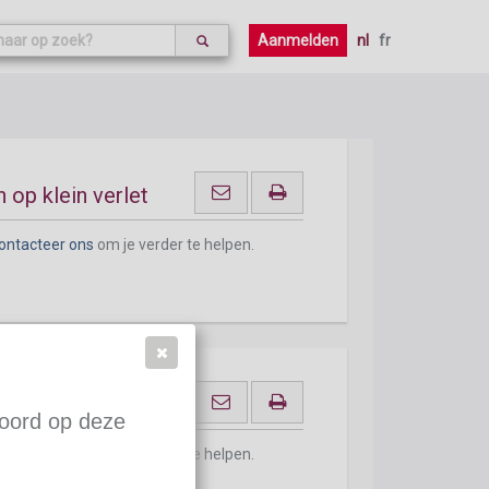
Aanmelden
nl
fr
 verlet en het aantal
 op klein verlet
ontacteer ons
om je verder te helpen.
lein verlet
woord op deze
ontacteer ons
om je verder te helpen.