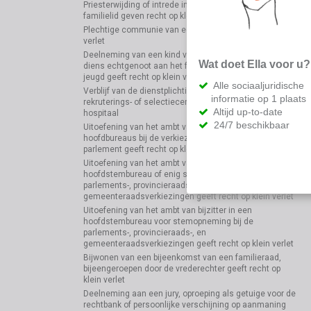
Priesterwijding of intrede in het klooster van een
familielid geven recht op klein verlet
Plechtige communie van een kind geeft recht op klein
verlet
Deelneming van een kind van de werknemer of van
Wat doet Ella voor u?
diens echtgenoot aan het feest van de vrijzinnige
jeugd geeft recht op klein verlet
Alle sociaaljuridische
Verblijf van de dienstplichtige werknemer in een
informatie op 1 plaats
rekruterings- of selectiecentrum of in een militair
Altijd up-to-date
hospitaal
24/7 beschikbaar
Uitoefening van het ambt van bijzitter in één van de
hoofdbureaus bij de verkiezing van het Europees
parlement geeft recht op klein verlet
Uitoefening van het ambt van bijzitter in een
hoofdstembureau of enig stembureau bij de
parlements-, provincieraads-, en
gemeenteraadsverkiezingen geeft recht op klein verlet
Uitoefening van het ambt van bijzitter in een
hoofdstembureau voor stemopneming bij de
parlements-, provincieraads-, en
gemeenteraadsverkiezingen geeft recht op klein verlet
Bijwonen van een bijeenkomst van een familieraad,
bijeengeroepen door de vrederechter geeft recht op
klein verlet
Deelneming aan een jury, oproeping als getuige voor de
rechtbank of persoonlijke verschijning op aanmaning