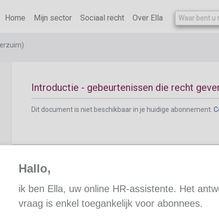
Home
Mijn sector
Sociaal recht
Over Ella
Lijst van gebeurtenissen die recht geven op klein
afwezigheidsdagen
 verzuim)
Introductie - gebeurtenissen die recht geven
Dit document is niet beschikbaar in je huidige abonnement.
C
Hallo,
Huwelijk van de werknemer geeft recht op k
ik ben Ella, uw online HR-assistente. Het ant
vraag is enkel toegankelijk voor abonnees.
Dit document is niet beschikbaar in je huidige abonnement.
C