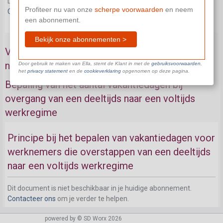
Dit document is niet beschikbaar in je huidige abonnement.
Profiteer nu van onze
scherpe voorwaarden
en neem
Contacteer ons
om je verder te helpen.
een abonnement.
Bekijk onze abonnementen >
Vakantierechten bij overgang van een deeltijds
naar een voltijds werkregime
Door gebruik te maken van Ella, stemt de Klant in met de
gebruiksvoorwaarden
,
het
privacy statement
en de
cookieverklaring
opgenomen op deze pagina.
Bepaling van het aantal vakantiedagen bij
overgang van een deeltijds naar een voltijds
werkregime
Principe bij het bepalen van vakantiedagen voor
werknemers die overstappen van een deeltijds
naar een voltijds werkregime
Dit document is niet beschikbaar in je huidige abonnement.
Contacteer ons
om je verder te helpen.
powered by © SD Worx 2026