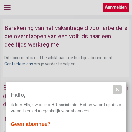
Berekening van het vakantiegeld bij een overstap
Aanmelden
van een voltijds naar een deeltijds werkregime
Berekening van het vakantiegeld voor arbeiders
die overstappen van een voltijds naar een
deeltijds werkregime
Dit document is niet beschikbaar in je huidige abonnement.
Contacteer ons
om je verder te helpen.
Berekening van het vakantiegeld voor bedienden
Hallo,
die overstappen van een voltijds naar een
deeltijds werkregime
ik ben Ella, uw online HR-assistente. Het antwoord op deze
vraag is enkel toegankelijk voor abonnees.
Decemberafrekening vakantiegeld
Geen abonnee?