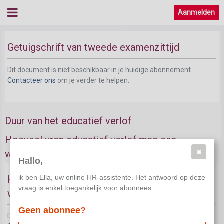
Aanmelden
Getuigschrift van tweede examenzittijd
Dit document is niet beschikbaar in je huidige abonnement.
Contacteer ons
om je verder te helpen.
Duur van het educatief verlof
Hoeveel uren educatief verlof mag een
werknemer opnemen
Hallo,
ik ben Ella, uw online HR-assistente. Het antwoord op deze
Hoeveel uren educatief verlof mag een
vraag is enkel toegankelijk voor abonnees.
werknemer opnemen: algemene regel
Geen abonnee?
Dit document is niet beschikbaar in je huidige abonnement.