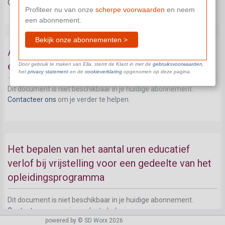
Contacteer ons
om je verder te helpen.
Profiteer nu van onze
scherpe voorwaarden
en neem
een abonnement.
Bekijk onze abonnementen >
Afwijkingen wat betreft het aantal uren
educatief verlof
Door gebruik te maken van Ella, stemt de Klant in met de
gebruiksvoorwaarden
,
het
privacy statement
en de
cookieverklaring
opgenomen op deze pagina.
Dit document is niet beschikbaar in je huidige abonnement.
Contacteer ons
om je verder te helpen.
Het bepalen van het aantal uren educatief
verlof bij vrijstelling voor een gedeelte van het
opleidingsprogramma
Dit document is niet beschikbaar in je huidige abonnement.
Contacteer ons
om je verder te helpen.
powered by © SD Worx 2026