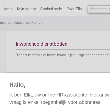
Dit document is niet beschikbaar in je huidige abonnement.
C
Home
Mijn sector
Sociaal recht
Over Ella
fieke arbeidsovereenkomsten
Inwonende dienstboden
Dit document is niet beschikbaar in je huidige abonnement.
C
Hallo,
Het socialezekerheidsstatuut van dienstbo
ik ben Ella, uw online HR-assistente. Het ant
vraag is enkel toegankelijk voor abonnees.
Dit document is niet beschikbaar in je huidige abonnement.
C