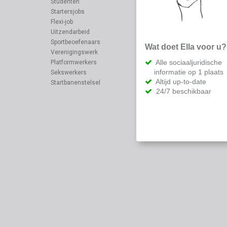
Studenten
Startersjobs
Flexi-job
Uitzendarbeid
Sportbeoefenaars
Wat doet Ella voor u?
Verenigingswerk
Alle sociaaljuridische
Platformwerkers
informatie op 1 plaats
Sekswerkers
Altijd up-to-date
Startbanenstelsel
24/7 beschikbaar