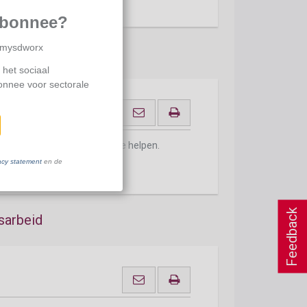
abonnee?
p mysdworx
 het sociaal
bonnee voor sectorale
ontacteer ons
om je verder te helpen.
acy statement
en de
Feedback
sarbeid