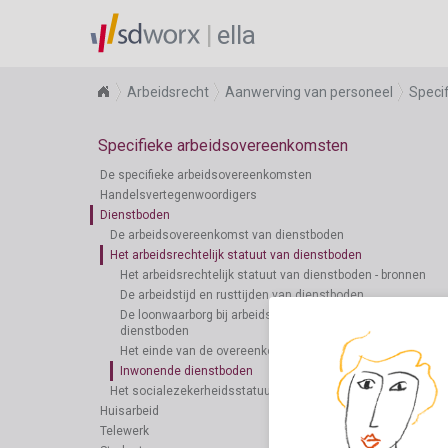
ella
Arbeidsrecht
Aanwerving van personeel
Speci
Specifieke arbeidsovereenkomsten
De specifieke arbeidsovereenkomsten
Handelsvertegenwoordigers
Dienstboden
De arbeidsovereenkomst van dienstboden
Het arbeidsrechtelijk statuut van dienstboden
Het arbeidsrechtelijk statuut van dienstboden - bronnen
De arbeidstijd en rusttijden van dienstboden
De loonwaarborg bij arbeidsongeschiktheid van
dienstboden
Het einde van de overeenkomst bij dienstboden
Inwonende dienstboden
Het socialezekerheidsstatuut van dienstboden
Huisarbeid
Telewerk