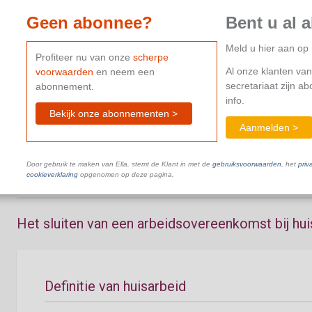
Geen abonnee?
Bent u al 
Meld u hier aan o
Huisarbeid
Profiteer nu van onze
scherpe
Al onze klanten van
voorwaarden
en neem een
secretariaat zijn a
abonnement.
info.
Bekijk onze abonnementen >
Wettelijke basis
Aanmelden >
Dit document is niet beschikbaar in je huidige abonnement.
C
Door gebruik te maken van Ella, stemt de Klant in met de
gebruiksvoorwaarden
, het
priv
cookieverklaring
opgenomen op deze pagina.
Het sluiten van een arbeidsovereenkomst bij hui
Definitie van huisarbeid