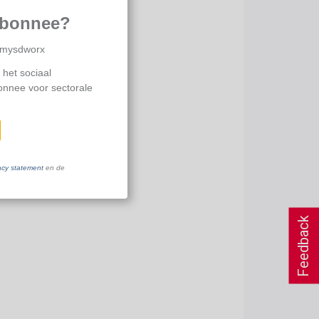
abonnee?
p mysdworx
 het sociaal
bonnee voor sectorale
acy statement
en de
Feedback