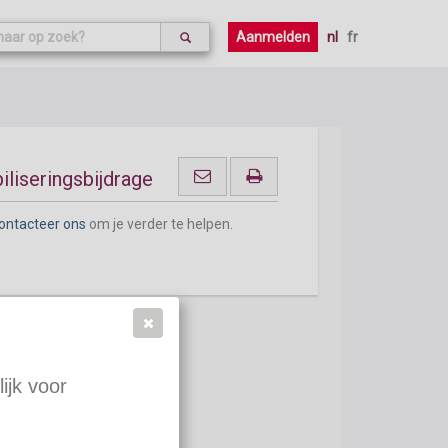
ontacteer ons
om je verder te helpen.
Aanmelden
nl
fr
liseringsbijdrage
ontacteer ons
om je verder te helpen.
ijk voor