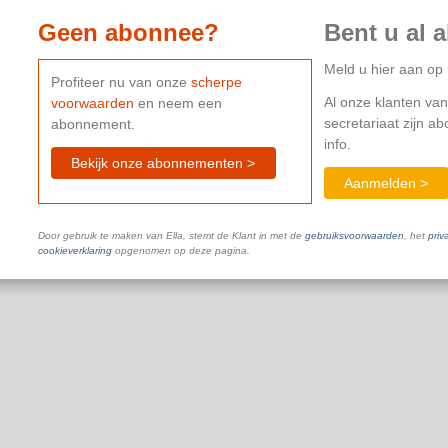
Geen abonnee?
Bent u al 
Meld u hier aan o
Profiteer nu van onze
scherpe
Al onze klanten van
voorwaarden
en neem een
secretariaat zijn a
abonnement.
info.
Bekijk onze abonnementen >
Aanmelden >
Door gebruik te maken van Ella, stemt de Klant in met de
gebruiksvoorwaarden
, het
priv
cookieverklaring
opgenomen op deze pagina.