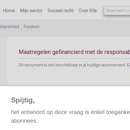
Dit document is niet beschikbaar in je huidige abonnement.
C
Home
Mijn sector
Sociaal recht
Over Ella
lnijverheid
Fondsen
Maatregelen gefinancierd met de responsabi
Dit document is niet beschikbaar in je huidige abonnement.
C
Spijtig,
het antwoord op deze vraag is enkel toegankel
abonnees.