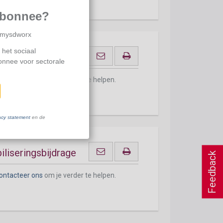
abonnee?
p mysdworx
 het sociaal
bonnee voor sectorale
ontacteer ons
om je verder te helpen.
acy statement
en de
liseringsbijdrage
Feedback
ontacteer ons
om je verder te helpen.