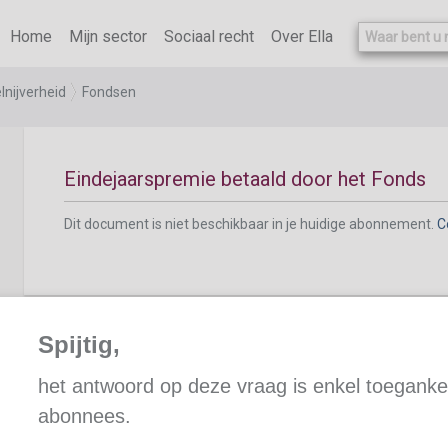
Dit document is niet beschikbaar in je huidige abonnement.
C
Home
Mijn sector
Sociaal recht
Over Ella
lnijverheid
Fondsen
Eindejaarspremie betaald door het Fonds
Dit document is niet beschikbaar in je huidige abonnement.
C
Spijtig,
Tegemoetkoming bij werkloosheid
het antwoord op deze vraag is enkel toegankel
abonnees.
Dit document is niet beschikbaar in je huidige abonnement.
C