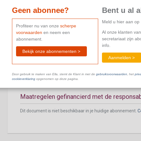
Geen abonnee?
Bent u al 
Meld u hier aan o
Profiteer nu van onze
scherpe
Al onze klanten van
voorwaarden
en neem een
Tegemoetkoming bij ziekte
secretariaat zijn a
abonnement.
info.
Dit document is niet beschikbaar in je huidige abonnement.
C
Bekijk onze abonnementen >
Aanmelden >
Door gebruik te maken van Ella, stemt de Klant in met de
gebruiksvoorwaarden
, het
priv
cookieverklaring
opgenomen op deze pagina.
Maatregelen gefinancierd met de responsabi
Dit document is niet beschikbaar in je huidige abonnement.
C