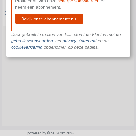
Profiteer nu van onze
scherpe voorwaarden
en
Dit document is niet beschikbaar in je huidige abonnement.
neem een abonnement.
Contacteer ons
om je verder te helpen.
Bekijk onze abonnementen >
Door gebruik te maken van Ella, stemt de Klant in met de
gebruiksvoorwaarden
, het
privacy statement
en de
cookieverklaring
opgenomen op deze pagina.
powered by © SD Worx 2026