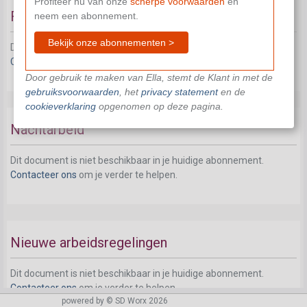
Profiteer nu van onze
scherpe voorwaarden
en
Feestdagen en zondagarbeid
neem een abonnement.
Bekijk onze abonnementen >
Dit document is niet beschikbaar in je huidige abonnement.
Contacteer ons
om je verder te helpen.
Door gebruik te maken van Ella, stemt de Klant in met de
gebruiksvoorwaarden
, het
privacy statement
en de
cookieverklaring
opgenomen op deze pagina.
Nachtarbeid
Dit document is niet beschikbaar in je huidige abonnement.
Contacteer ons
om je verder te helpen.
Nieuwe arbeidsregelingen
Dit document is niet beschikbaar in je huidige abonnement.
Contacteer ons
om je verder te helpen.
powered by © SD Worx 2026