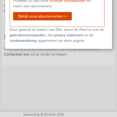
Profiteer nu van onze
scherpe voorwaarden
en
Dit document is niet beschikbaar in je huidige abonnement.
neem een abonnement.
Contacteer ons
om je verder te helpen.
Bekijk onze abonnementen >
Door gebruik te maken van Ella, stemt de Klant in met de
gebruiksvoorwaarden
, het
privacy statement
en de
Syndicale premie
cookieverklaring
opgenomen op deze pagina.
Dit document is niet beschikbaar in je huidige abonnement.
Contacteer ons
om je verder te helpen.
powered by © SD Worx 2026