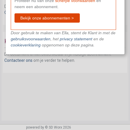
Profiteer nu van onze
scherpe voorwaarden
en
Dit document is niet beschikbaar in je huidige abonnement.
neem een abonnement.
Contacteer ons
om je verder te helpen.
Bekijk onze abonnementen >
Door gebruik te maken van Ella, stemt de Klant in met de
gebruiksvoorwaarden
, het
privacy statement
en de
Koopkrachtpremie
cookieverklaring
opgenomen op deze pagina.
Dit document is niet beschikbaar in je huidige abonnement.
Contacteer ons
om je verder te helpen.
powered by © SD Worx 2026