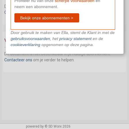
Profiteer nu van onze
scherpe voorwaarden
en
Dit document is niet beschikbaar in je huidige abonnement.
neem een abonnement.
Contacteer ons
om je verder te helpen.
Bekijk onze abonnementen >
Door gebruik te maken van Ella, stemt de Klant in met de
gebruiksvoorwaarden
, het
privacy statement
en de
Vermindering prestaties oudere werknemers
cookieverklaring
opgenomen op deze pagina.
Dit document is niet beschikbaar in je huidige abonnement.
Contacteer ons
om je verder te helpen.
powered by © SD Worx 2026