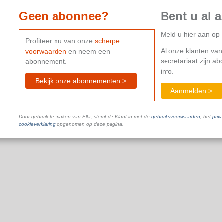
Geen abonnee?
Bent u al 
Dit document is niet beschikbaar in je huidige abonnement.
C
Meld u hier aan o
Profiteer nu van onze
scherpe
Al onze klanten van
voorwaarden
en neem een
secretariaat zijn a
abonnement.
info.
Bekijk onze abonnementen >
Aanmelden >
Door gebruik te maken van Ella, stemt de Klant in met de
gebruiksvoorwaarden
, het
priv
cookieverklaring
opgenomen op deze pagina.