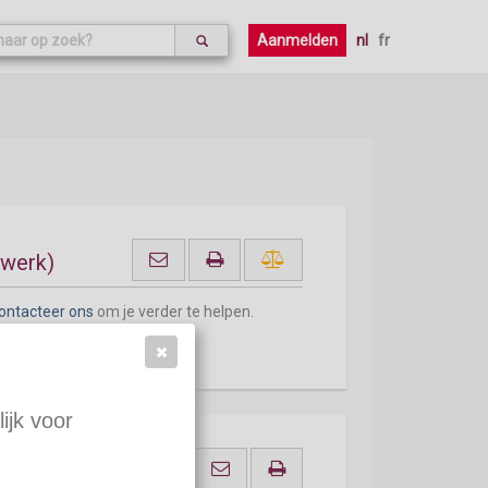
Aanmelden
nl
fr
-werk)
ontacteer ons
om je verder te helpen.
ijk voor