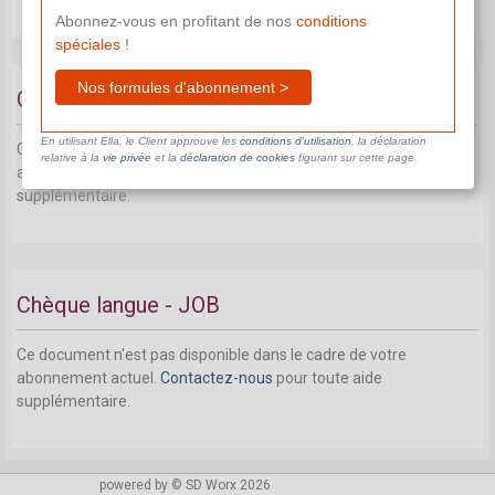
Abonnez-vous en profitant de nos
conditions
spéciales
!
Nos formules d'abonnement >
Chèque TIC – JOB
En utilisant Ella, le Client approuve les
conditions d’utilisation
, la déclaration
Ce document n'est pas disponible dans le cadre de votre
relative à la
vie privée
et la
déclaration de cookies
figurant sur cette page.
abonnement actuel.
Contactez-nous
pour toute aide
supplémentaire.
Chèque langue - JOB
Ce document n'est pas disponible dans le cadre de votre
abonnement actuel.
Contactez-nous
pour toute aide
supplémentaire.
Aides à l'encadrement et à la transmission du
powered by © SD Worx 2026