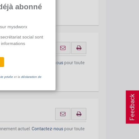
déjà abonné
 sur mysdworx
secrétariat social sont
 informations
onnement actuel.
Contactez-nous
pour toute
vie privée
et la
déclaration de
Feedback
onnement actuel.
Contactez-nous
pour toute