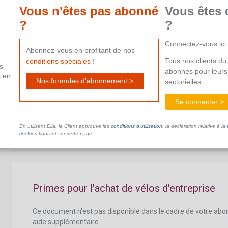
aide supplémentaire.
Vous n'êtes pas abonné
Vous êtes 
?
?
Connectez-vous ici
Abonnez-vous en profitant de nos
Tous nos clients du 
conditions spéciales
!
s
abonnés pour leurs
s en
Aide à la validation des compétences
Nos formules d'abonnement >
sectorielles
Se connecter >
Ce document n'est pas disponible dans le cadre de votre ab
aide supplémentaire.
En utilisant Ella, le Client approuve les
conditions d’utilisation
, la déclaration relative à la
cookies
figurant sur cette page.
Primes pour l'achat de vélos d'entreprise
Ce document n'est pas disponible dans le cadre de votre ab
aide supplémentaire.