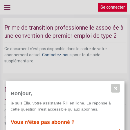
Se connecter
Prime de transition professionnelle associée à
une convention de premier emploi de type 2
Ce document n'est pas disponible dans le cadre de votre
abonnement actuel.
Contactez-nous
pour toute aide
supplémentaire.
Prime de transition professionnelle associée à
Bonjour,
une formation en alternance
je suis Ella, votre assistante RH en ligne. La réponse à
cette question n'est accessible qu'aux abonnés.
Ce document n'est pas disponible dans le cadre de votre
abonnement actuel.
Contactez-nous
pour toute aide
Vous n'êtes pas abonné ?
supplémentaire.