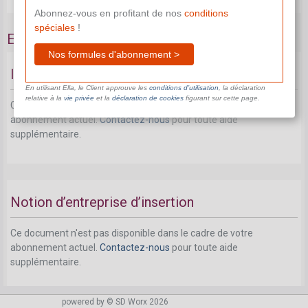
Abonnez-vous en profitant de nos
conditions
spéciales
!
Entreprises d’insertion sociale
Nos formules d'abonnement >
Introduction
En utilisant Ella, le Client approuve les
conditions d’utilisation
, la déclaration
relative à la
vie privée
et la
déclaration de cookies
figurant sur cette page.
Ce document n'est pas disponible dans le cadre de votre
abonnement actuel.
Contactez-nous
pour toute aide
supplémentaire.
Notion d’entreprise d’insertion
Ce document n'est pas disponible dans le cadre de votre
abonnement actuel.
Contactez-nous
pour toute aide
supplémentaire.
powered by © SD Worx 2026