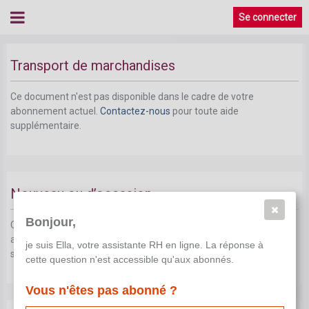
Se connecter
Transport de marchandises
Ce document n'est pas disponible dans le cadre de votre
abonnement actuel.
Contactez-nous
pour toute aide
supplémentaire.
Nouveau ou d’occasion
Bonjour,
Ce document n'est pas disponible dans le cadre de votre
abonnement actuel.
Contactez-nous
pour toute aide
je suis Ella, votre assistante RH en ligne. La réponse à
supplémentaire.
cette question n'est accessible qu'aux abonnés.
Vous n'êtes pas abonné ?