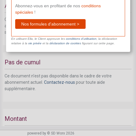
Activités en Wallonie
Abonnez-vous en profitant de nos
conditions
spéciales
!
Ce document n'est pas disponible dans le cadre de votre
Nos formules d'abonnement >
abonnement actuel.
Contactez-nous
pour toute aide
supplémentaire.
En utilisant Ella, le Client approuve les
conditions d’utilisation
, la déclaration
relative à la
vie privée
et la
déclaration de cookies
figurant sur cette page.
Pas de cumul
Ce document n'est pas disponible dans le cadre de votre
abonnement actuel.
Contactez-nous
pour toute aide
supplémentaire.
Montant
Ce document n'est pas disponible dans le cadre de votre
powered by © SD Worx 2026