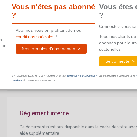
aide supplémentaire.
Vous n'êtes pas abonné
Vous êtes 
?
?
Connectez-vous ici
Abonnez-vous en profitant de nos
Tous nos clients du 
conditions spéciales
!
s
abonnés pour leurs
s en
Pas pour vélos en leasing
Nos formules d'abonnement >
sectorielles
Se connecter >
Ce document n'est pas disponible dans le cadre de votre ab
aide supplémentaire.
En utilisant Ella, le Client approuve les
conditions d’utilisation
, la déclaration relative à la
cookies
figurant sur cette page.
Règlement interne
Ce document n'est pas disponible dans le cadre de votre ab
aide supplémentaire.