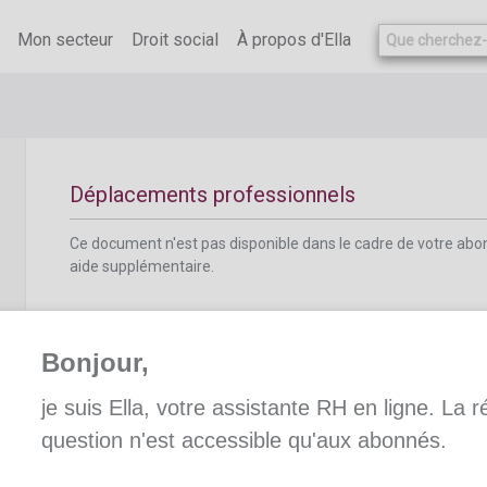
Ce document n'est pas disponible dans le cadre de votre ab
aide supplémentaire.
Mon secteur
Droit social
À propos d'Ella
Déplacements professionnels
Ce document n'est pas disponible dans le cadre de votre ab
aide supplémentaire.
Bonjour,
je suis Ella, votre assistante RH en ligne. La 
Nouveau ou d’occasion
question n'est accessible qu'aux abonnés.
Ce document n'est pas disponible dans le cadre de votre ab