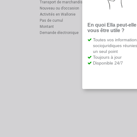
Transport de marchandises
Nouveau ou d’occasion
Activités en Wallonie
Pas de cumul
En quoi Ella peut-elle
Montant
vous être utile ?
Demande électronique
Toutes vos information
sociojuridiques réunie
un seul point
Toujours à jour
Disponible 24/7