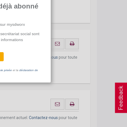
déjà abonné
 sur mysdworx
secrétariat social sont
 informations
onnement actuel.
Contactez-nous
pour toute
vie privée
et la
déclaration de
Feedback
onnement actuel.
Contactez-nous
pour toute