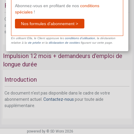
Règles de cumul
Abonnez-vous en profitant de nos
conditions
spéciales
!
Ce document n'est pas disponible dans le cadre de votre
Nos formules d'abonnement >
abonnement actuel.
Contactez-nous
pour toute aide
supplémentaire.
En utilisant Ella, le Client approuve les
conditions d’utilisation
, la déclaration
relative à la
vie privée
et la
déclaration de cookies
figurant sur cette page.
Impulsion 12 mois + demandeurs d'emploi de
longue durée
Introduction
Ce document n'est pas disponible dans le cadre de votre
abonnement actuel.
Contactez-nous
pour toute aide
supplémentaire.
powered by © SD Worx 2026