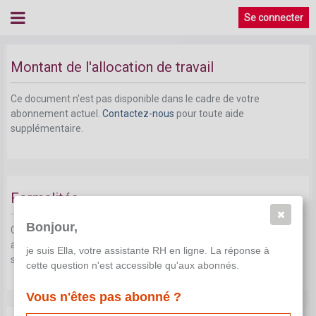
Se connecter
Montant de l'allocation de travail
Ce document n'est pas disponible dans le cadre de votre
abonnement actuel.
Contactez-nous
pour toute aide
supplémentaire.
Formalités
Bonjour,
Ce document n'est pas disponible dans le cadre de votre
abonnement actuel.
Contactez-nous
pour toute aide
je suis Ella, votre assistante RH en ligne. La réponse à
supplémentaire.
cette question n'est accessible qu'aux abonnés.
Vous n'êtes pas abonné ?