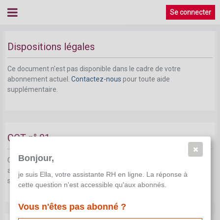
Se connecter
Quelle réglementation est importante?
Dispositions légales
Ce document n'est pas disponible dans le cadre de votre
abonnement actuel.
Contactez-nous
pour toute aide
supplémentaire.
CCT n° 81
Bonjour,
Ce document n'est pas disponible dans le cadre de votre
abonnement actuel.
Contactez-nous
pour toute aide
je suis Ella, votre assistante RH en ligne. La réponse à
supplémentaire.
cette question n'est accessible qu'aux abonnés.
Vous n'êtes pas abonné ?