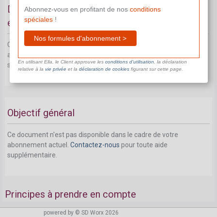
Définition des données de communication
Abonnez-vous en profitant de nos
conditions
spéciales
!
électroniques selon la CCT n° 81
Nos formules d'abonnement >
Ce document n'est pas disponible dans le cadre de votre
abonnement actuel.
Contactez-nous
pour toute aide
En utilisant Ella, le Client approuve les
conditions d’utilisation
, la déclaration
supplémentaire.
relative à la
vie privée
et la
déclaration de cookies
figurant sur cette page.
Objectif général
Ce document n'est pas disponible dans le cadre de votre
abonnement actuel.
Contactez-nous
pour toute aide
supplémentaire.
Principes à prendre en compte
powered by © SD Worx 2026