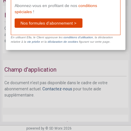
Remise AIP
Abonnez-vous en profitant de nos
conditions
spéciales
!
Base légale
Nos formules d'abonnement >
Ce document n'est pas disponible dans le cadre de votre
abonnement actuel.
Contactez-nous
pour toute aide
En utilisant Ella, le Client approuve les
conditions d’utilisation
, la déclaration
supplémentaire.
relative à la
vie privée
et la
déclaration de cookies
figurant sur cette page.
Champ d'application
Ce document n'est pas disponible dans le cadre de votre
abonnement actuel.
Contactez-nous
pour toute aide
supplémentaire.
De quelle rémunération faut-il tenir compte?
powered by © SD Worx 2026