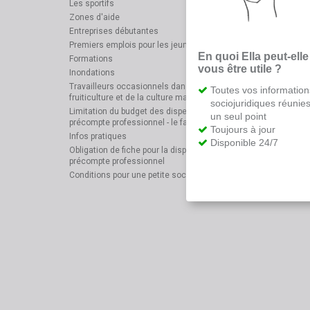
Les sportifs
Zones d'aide
Entreprises débutantes
Premiers emplois pour les jeunes
En quoi Ella peut-elle
Formations
vous être utile ?
Inondations
Travailleurs occasionnels dans le secteur de la
Toutes vos information
fruiticulture et de la culture maraîchère
sociojuridiques réunie
Limitation du budget des dispenses de versement du
un seul point
précompte professionnel - le facteur de correction
Toujours à jour
Infos pratiques
Disponible 24/7
Obligation de fiche pour la dispense de versement du
précompte professionnel
Conditions pour une petite société ou une microsociété