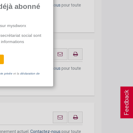
déjà abonné
onnement actuel.
Contactez-nous
pour toute
 sur mysdworx
secrétariat social sont
 informations
n compte?
onnement actuel.
Contactez-nous
pour toute
vie privée
et la
déclaration de
Feedback
onnement actuel.
Contactez-nous
pour toute