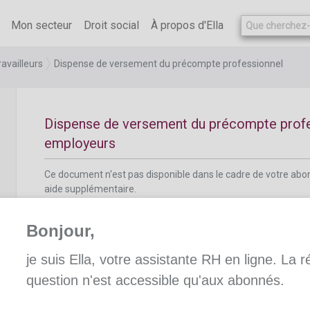
Ce document n'est pas disponible dans le cadre de votre ab
aide supplémentaire.
Mon secteur
Droit social
À propos d'Ella
availleurs
Dispense de versement du précompte professionnel
Dispense de versement du précompte profe
employeurs
Ce document n'est pas disponible dans le cadre de votre ab
aide supplémentaire.
Bonjour,
je suis Ella, votre assistante RH en ligne. La 
question n'est accessible qu'aux abonnés.
Réduction d'impôt pour les travailleurs