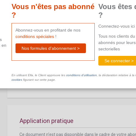
Vous n'êtes pas abonné
Vous êtes 
Ce document n'est pas disponible dans le cadre de votre ab
aide supplémentaire.
?
?
Connectez-vous ici
Abonnez-vous en profitant de nos
Tous nos clients du 
conditions spéciales
!
s
abonnés pour leurs
s en
Nos formules d'abonnement >
sectorielles
De quelles heures supplémentaires tient-o
Se connecter >
Ce document n'est pas disponible dans le cadre de votre ab
En utilisant Ella, le Client approuve les
conditions d’utilisation
, la déclaration relative à la
aide supplémentaire.
cookies
figurant sur cette page.
Application pratique
Ce document n'est pas disponible dans le cadre de votre ab