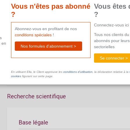
aide supplémentaire.
Vous n'êtes pas abonné
Vous êtes 
?
?
Connectez-vous ici
Abonnez-vous en profitant de nos
Tous nos clients du 
conditions spéciales
!
s
abonnés pour leurs
s en
Modalités pratiques
Nos formules d'abonnement >
sectorielles
Se connecter >
Ce document n'est pas disponible dans le cadre de votre ab
aide supplémentaire.
En utilisant Ella, le Client approuve les
conditions d’utilisation
, la déclaration relative à la
cookies
figurant sur cette page.
Recherche scientifique
Base légale