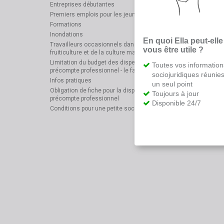
Entreprises débutantes
Premiers emplois pour les jeunes
Formations
Inondations
En quoi Ella peut-elle
Travailleurs occasionnels dans le secteur de la
vous être utile ?
fruiticulture et de la culture maraîchère
Limitation du budget des dispenses de versement du
Toutes vos information
précompte professionnel - le facteur de correction
sociojuridiques réunie
Infos pratiques
un seul point
Obligation de fiche pour la dispense de versement du
Toujours à jour
précompte professionnel
Disponible 24/7
Conditions pour une petite société ou une microsociété