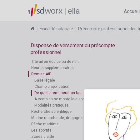
ella
Accueil
Fiscalité salariale
Précompte professionnel des tr
Dispense de versement du précompte
professionnel
Travail en équipe ou de nuit
Heures supplémentaires
Remise AIP
Base légale
Champ d'application
De quelle rémunération faut-il tenir compte?
A combien se monte la dispense?
Modalités pratiques
Recherche scientifique
Marine marchande, dragage et remorquage
Pêche maritime
Les sportifs
Zones d'aide