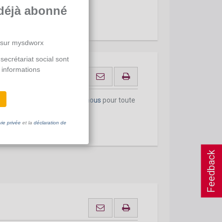
déjà abonné
 sur mysdworx
secrétariat social sont
 informations
onnement actuel.
Contactez-nous
pour toute
vie privée
et la
déclaration de
Feedback