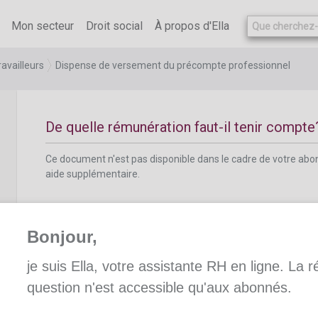
Ce document n'est pas disponible dans le cadre de votre ab
aide supplémentaire.
Mon secteur
Droit social
À propos d'Ella
availleurs
Dispense de versement du précompte professionnel
De quelle rémunération faut-il tenir compte
Ce document n'est pas disponible dans le cadre de votre ab
aide supplémentaire.
Bonjour,
je suis Ella, votre assistante RH en ligne. La 
A combien se monte la dispense?
question n'est accessible qu'aux abonnés.
Ce document n'est pas disponible dans le cadre de votre ab