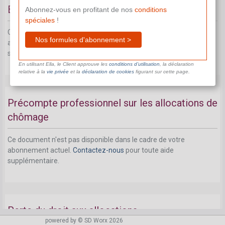
Base de calcul de l'allocation de chômage
Abonnez-vous en profitant de nos
conditions
spéciales
!
Ce document n'est pas disponible dans le cadre de votre
Nos formules d'abonnement >
abonnement actuel.
Contactez-nous
pour toute aide
supplémentaire.
En utilisant Ella, le Client approuve les
conditions d’utilisation
, la déclaration
relative à la
vie privée
et la
déclaration de cookies
figurant sur cette page.
Précompte professionnel sur les allocations de
chômage
Ce document n'est pas disponible dans le cadre de votre
abonnement actuel.
Contactez-nous
pour toute aide
supplémentaire.
Perte du droit aux allocations
powered by © SD Worx 2026