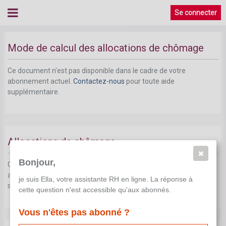
Allocation de chômage en fonction de la date de
Se connecter
début du chômage
Mode de calcul des allocations de chômage
Ce document n'est pas disponible dans le cadre de votre
abonnement actuel.
Contactez-nous
pour toute aide
supplémentaire.
Allocations de chômage
Bonjour,
Ce document n'est pas disponible dans le cadre de votre
abonnement actuel.
Contactez-nous
pour toute aide
je suis Ella, votre assistante RH en ligne. La réponse à
supplémentaire.
cette question n'est accessible qu'aux abonnés.
Vous n'êtes pas abonné ?