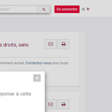
onnement actuel.
Contactez-nous
pour toute
Se connecter
nl
fr
s droits, sans
onnement actuel.
Contactez-nous
pour toute
réponse à cette
es droits, sans