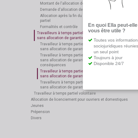
Montant de l'allocation de garantie de revenu
Demande d'allocation de garantie de revenu
Allocation après la fin du contrat de travail à temps
partiel
En quoi Ella peut-elle
Formalités et contrôle
vous être utile ?
Travailleurs à temps partiel avec maintien des droits,
sans allocation de garantie de revenu
Toutes vos information
Travailleur à temps partiel avec maintien des droits,
sociojuridiques réunie
sans allocation de garantie de revenu: principe
un seul point
Travailleur à temps partiel avec maintien des droits,
Toujours à jour
sans allocation de garantie de revenu:
Disponible 24/7
conséquences
Travailleur à temps partiel avec maintien des droits,
sans allocation de garantie de revenu: allocation
Travailleurs à temps partiel avec maintien des droits,
sans allocation de garantie de revenu: formalités
Travailleur à temps partiel volontaire
Allocation de licenciement pour ouvriers et domestiques
Jeunes
Prépension
Divers