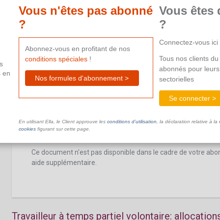
allocation de garantie de revenu: formalités
Vous n'êtes pas abonné
Vous êtes 
?
?
Ce document n'est pas disponible dans le cadre de votre ab
aide supplémentaire.
Connectez-vous ici
Abonnez-vous en profitant de nos
Tous nos clients du 
conditions spéciales
!
s
abonnés pour leurs
s en
Nos formules d'abonnement >
sectorielles
Travailleur à temps partiel volontaire
Se connecter >
En utilisant Ella, le Client approuve les
conditions d’utilisation
, la déclaration relative à la
Travailleur à temps partiel volontaire: princ
cookies
figurant sur cette page.
Ce document n'est pas disponible dans le cadre de votre ab
aide supplémentaire.
Travailleur à temps partiel volontaire: allocation