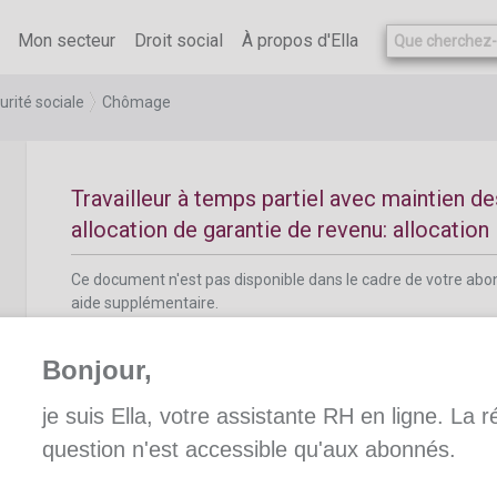
Ce document n'est pas disponible dans le cadre de votre ab
aide supplémentaire.
Mon secteur
Droit social
À propos d'Ella
urité sociale
Chômage
Travailleur à temps partiel avec maintien de
allocation de garantie de revenu: allocation
Ce document n'est pas disponible dans le cadre de votre ab
aide supplémentaire.
Bonjour,
je suis Ella, votre assistante RH en ligne. La 
question n'est accessible qu'aux abonnés.
Travailleurs à temps partiel avec maintien d